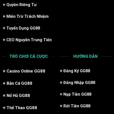
⭐️
Quyền Riêng Tư
⭐️
Miễn Trừ Trách Nhiệm
⭐️
Tuyển Dụng GG88
⭐️
CEO Nguyễn Trung Tiến
TRÒ CHƠI CÁ CƯỢC
HƯỚNG DẪN
⭐️
Casino Online GG88
⭐️
Đăng Ký GG88
⭐️
Đăng Nhập GG88
⭐️
Bắn Cá GG88
⭐️
Nạp Tiền GG88
⭐️
Nổ Hũ GG88
⭐️
Rút Tiền GG88
⭐️
Thể Thao GG88