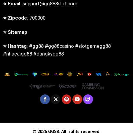
⭐️ Email
:
support@gg888slot.com
⭐️ Zipcode
: 700000
⭐️
Sitemap
⭐️ Hashtag
: #gg88 #gg88casino #slotgamegg88
#nhacaigg88 #dangkygg88
© 2026 GG88. All rights reserved.