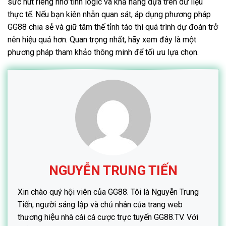
sức hút riêng nhờ tính logic và khả năng dựa trên dữ liệu
thực tế. Nếu bạn kiên nhẫn quan sát, áp dụng phương pháp
GG88 chia sẻ và giữ tâm thế tỉnh táo thì quá trình dự đoán trở
nên hiệu quả hơn. Quan trọng nhất, hãy xem đây là một
phương pháp tham khảo thông minh để tối ưu lựa chọn.
NGUYỄN TRUNG TIẾN
Xin chào quý hội viên của GG88. Tôi là Nguyễn Trung
Tiến, người sáng lập và chủ nhân của trang web
thương hiệu nhà cái cá cược trực tuyến GG88.TV. Với