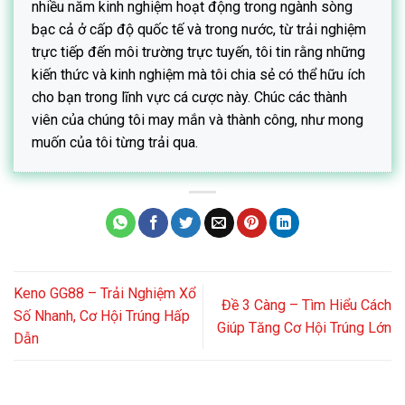
nhiều năm kinh nghiệm hoạt động trong ngành sòng
bạc cả ở cấp độ quốc tế và trong nước, từ trải nghiệm
trực tiếp đến môi trường trực tuyến, tôi tin rằng những
kiến thức và kinh nghiệm mà tôi chia sẻ có thể hữu ích
cho bạn trong lĩnh vực cá cược này. Chúc các thành
viên của chúng tôi may mắn và thành công, như mong
muốn của tôi từng trải qua.
Keno GG88 – Trải Nghiệm Xổ
Đề 3 Càng – Tìm Hiểu Cách
Số Nhanh, Cơ Hội Trúng Hấp
Giúp Tăng Cơ Hội Trúng Lớn
Dẫn