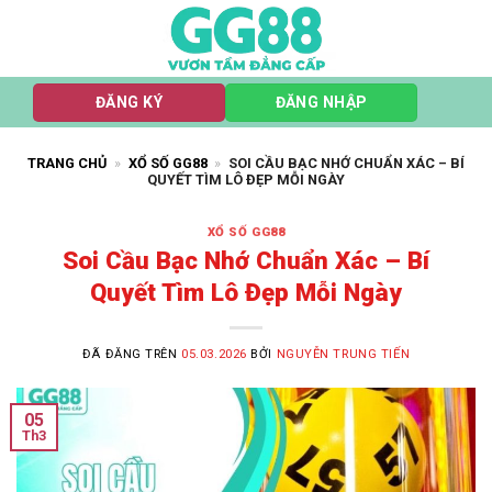
Chuyển
đến
nội
dung
ĐĂNG KÝ
ĐĂNG NHẬP
TRANG CHỦ
»
XỔ SỐ GG88
»
SOI CẦU BẠC NHỚ CHUẨN XÁC – BÍ
QUYẾT TÌM LÔ ĐẸP MỖI NGÀY
XỔ SỐ GG88
Soi Cầu Bạc Nhớ Chuẩn Xác – Bí
Quyết Tìm Lô Đẹp Mỗi Ngày
ĐÃ ĐĂNG TRÊN
05.03.2026
BỞI
NGUYỄN TRUNG TIẾN
05
Th3