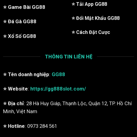
⭐️
Tải App GG88
⭐️
Game Bài GG88
⭐️
Đổi Mật Khẩu GG88
⭐️
Đá Gà GG88
⭐️
Cách Đặt Cược
⭐️
Xổ Số GG88
THÔNG TIN LIÊN HỆ
⭐️ Tên doanh nghiệp
:
GG88
⭐️ Website
:
https://gg888slot.com/
⭐️ Địa chỉ
: 28 Hà Huy Giáp, Thạnh Lộc, Quận 12, TP. Hồ Chí
Minh, Việt Nam
⭐️ Hotline
: 0973 284 561