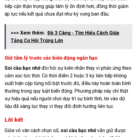
tiếp cận thận trọng giúp tâm lý ổn định hơn, đồng thời giảm
áp lực nếu kết quả chưa đạt như kỳ vọng ban đầu.
>>> Xem thêm:
Đề 3 Càng - Tìm Hiểu Cách Giúp
Tăng Cơ Hội Trúng Lớn
Giữ tâm lý trước các biến động ngắn hạn
Soi cầu bạc nhớ
đòi hỏi sự kiên nhẫn thay vì phản ứng theo
cảm xúc tức thời. Có thời điểm 2 hoặc 3 kỳ liên tiếp không
xuất hiện cặp từng nổi bật trước đó, điều này hoàn toàn bình
thường trong quy luật biến động. Phương pháp này chỉ thật
sự hiệu quả nếu người chơi duy trì sự bình tĩnh, tin vào dữ
liệu đã sàng lọc thay vì thay đổi định hướng liên tục.
Lời kết
Giữa vô vàn cách chọn số,
soi cầu bạc nhớ
vẫn giữ được