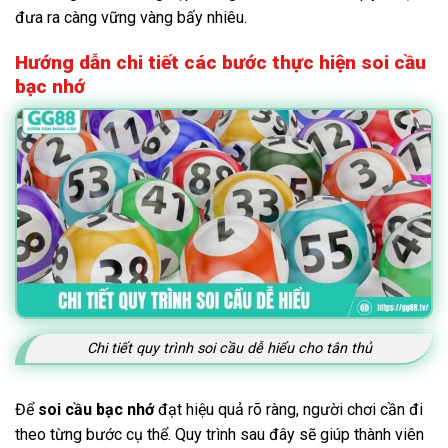
đưa ra càng vững vàng bấy nhiêu.
Hướng dẫn chi tiết các bước thực hiện soi cầu
bạc nhớ
Chi tiết quy trình soi cầu dễ hiểu cho tân thủ
Để
soi cầu bạc nhớ
đạt hiệu quả rõ ràng, người chơi cần đi
theo từng bước cụ thể. Quy trình sau đây sẽ giúp thành viên