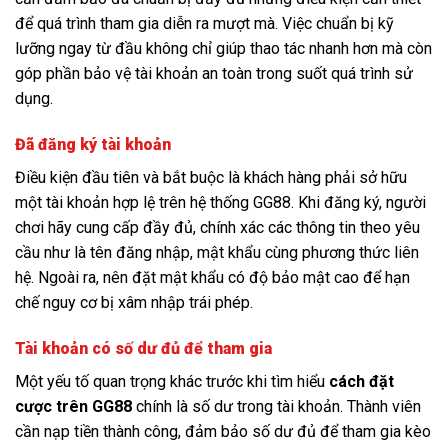
để quá trình tham gia diễn ra mượt mà. Việc chuẩn bị kỹ
lưỡng ngay từ đầu không chỉ giúp thao tác nhanh hơn mà còn
góp phần bảo vệ tài khoản an toàn trong suốt quá trình sử
dụng.
Đã đăng ký tài khoản
Điều kiện đầu tiên và bắt buộc là khách hàng phải sở hữu
một tài khoản hợp lệ trên hệ thống GG88. Khi đăng ký, người
chơi hãy cung cấp đầy đủ, chính xác các thông tin theo yêu
cầu như là tên đăng nhập, mật khẩu cùng phương thức liên
hệ. Ngoài ra, nên đặt mật khẩu có độ bảo mật cao để hạn
chế nguy cơ bị xâm nhập trái phép.
Tài khoản có số dư đủ để tham gia
Một yếu tố quan trọng khác trước khi tìm hiểu
cách đặt
cược trên GG88
chính là số dư trong tài khoản. Thành viên
cần nạp tiền thành công, đảm bảo số dư đủ để tham gia kèo