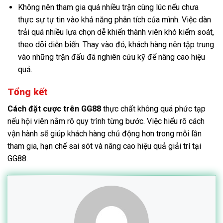
Không nên tham gia quá nhiều trận cùng lúc nếu chưa
thực sự tự tin vào khả năng phân tích của mình. Việc dàn
trải quá nhiều lựa chọn dễ khiến thành viên khó kiểm soát,
theo dõi diễn biến. Thay vào đó, khách hàng nên tập trung
vào những trận đấu đã nghiên cứu kỹ để nâng cao hiệu
quả.
Tổng kết
Cách đặt cược trên GG88
thực chất không quá phức tạp
nếu hội viên nắm rõ quy trình từng bước. Việc hiểu rõ cách
vận hành sẽ giúp khách hàng chủ động hơn trong mỗi lần
tham gia, hạn chế sai sót và nâng cao hiệu quả giải trí tại
GG88.