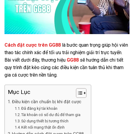
Cách đặt cược trên GG88
là bước quan trọng giúp hội viên
thao tác chính xác để tối ưu trải nghiệm giải trí trực tuyến.
Bài viết dưới đây, thương hiệu
GG88
sẽ hướng dẫn chi tiết
quy trình đặt kèo cùng các điều kiện cần tuân thủ khi tham
gia cá cược trên nền tảng.
Mục Lục
Điều kiện cần chuẩn bị khi đặt cược
Đã đăng ký tài khoản
Tài khoản có số dư đủ để tham gia
Sử dụng thiết bị tương thích
Kết nối mạng thật ổn định