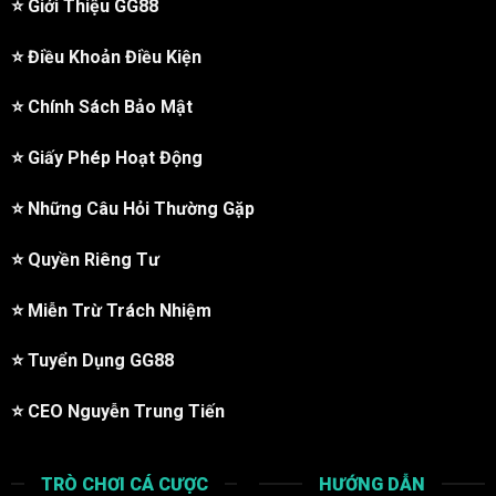
⭐️
Giới Thiệu GG88
⭐️
Điều Khoản Điều Kiện
⭐️
Chính Sách Bảo Mật
⭐️
Giấy Phép Hoạt Động
⭐️
Những Câu Hỏi Thường Gặp
⭐️
Quyền Riêng Tư
⭐️
Miễn Trừ Trách Nhiệm
⭐️
Tuyển Dụng GG88
⭐️
CEO Nguyễn Trung Tiến
TRÒ CHƠI CÁ CƯỢC
HƯỚNG DẪN