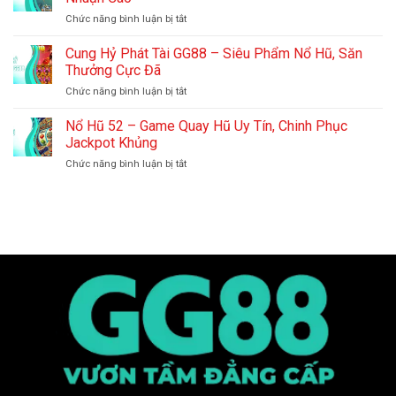
–
Tiêu
ở
Chức năng bình luận bị tắt
Game
Diệt
Tool
Săn
Thủy
Hack
Cung Hỷ Phát Tài GG88 – Siêu Phẩm Nổ Hũ, Săn
Cá
Quái
Bắn
Online
Thưởng Cực Đã
Cá
Hot
ở
Chức năng bình luận bị tắt
–
Nhất
Cung
Cách
Thị
Hỷ
Nổ Hũ 52 – Game Quay Hũ Uy Tín, Chinh Phục
Chơi
Trường
Phát
Thông
Jackpot Khủng
2026
Tài
Minh,
ở
Chức năng bình luận bị tắt
GG88
Lợi
Nổ
–
Nhuận
Hũ
Siêu
Cao
52
Phẩm
–
Nổ
Game
Hũ,
Quay
Săn
Hũ
Thưởng
Uy
Cực
Tín,
Đã
Chinh
Phục
Jackpot
Khủng