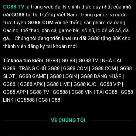
GG88 TV
là trang web đại lý chính thức duy nhất của
nhà
cái GG88
tại thị trường Việt Nam. Trang game cá cược
trực tuyến
GG88.COM
với hệ thống sản phẩm đa dạng:
Casino, thể thao, bắn cá, game bài, nổ hũ, lô đề xổ số, đá
gà,... Chúng tôi đang triển khai ưu đãi GG88 tặng 88K cho
thành viên đăng ký tài khoản mới.
Từ khóa tìm kiếm
: GG88 | GG 88 | GG88.TV | NHÀ CÁI
GG88 | TRANG CHỦ GG88 | GG88 COM | GG88.COM | GG88
SLOT | GG88 GAME | GG88 LOGIN | GG88 ĐĂNG NHẬP |
GG88. | GG88 APK | GG88 LIVE | GG88 KJC | GG88 VIP |
GG88 APP | GG88 TV | GG888 | GG88 VIN | TẢI GG88 | GG88
LINK | GG8888 | GG8 | G88 |
VỀ CHÚNG TÔI