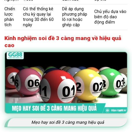
Chiến
Có thể thống kê
Dễ áp dụng
Chủ yếu dựa vào
lược
chu kỳ quay lại
phương pháp
biên độ dao
phân
trong 30 đến 60
lô rơi hoặc
động điểm
tích
ngày
ghép cặp
Kinh nghiệm soi đề 3 càng mang về hiệu quả
cao
Mẹo hay soi đề 3 càng mang hiệu quả