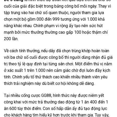
cuối của giải đặc biệt trong bảng công bố mỗi ngày. Thay vì
tập trung vào hai chữ số quen thuộc, người tham gia lựa
chọn một bộ gồm 000 đến 999 tương ứng với 1.000 khả
năng khác nhau. Chính phạm vi rộng ấy tạo nên sức hút
mạnh bởi mức thưởng thường cao gấp 100 hoặc thậm chí
200 lần.
Về cách tính thưởng, nếu dãy đã chọn trùng khớp hoàn toàn
với ba chữ số cuối được công bố thì người dùng nhận đủ giá
trị theo tỷ lệ quy định tại từng sân chơi. Một điểm thú vị nằm
ở xác suất 1 trên 1.000 nên cảm giác chờ đợi luôn đầy kịch
tính. Chính yếu tố thử thách cao khiến nhiều thành viên yêu
thích trải nghiệm này dù biết cơ hội không dễ dàng.
Tại nhiều cổng cược GG88, hình thức này được niêm yết
công khai với mức trả thưởng dao động từ 1 ăn 400 đến 1
ăn 600 tùy thời điểm. Con số hấp dẫn ấy đủ tạo động lực
cho khách hàng tìm hiểu kỹ hơn trước khi tham gia. Tuy vậy,