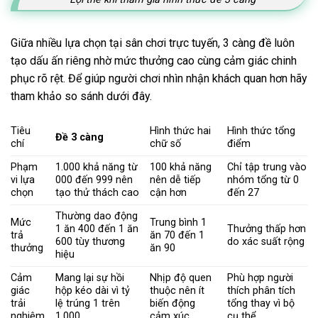
Giữa nhiều lựa chọn tại sân chơi trực tuyến, 3 càng đề luôn
tạo dấu ấn riêng nhờ mức thưởng cao cùng cảm giác chinh
phục rõ rệt. Để giúp người chơi nhìn nhận khách quan hơn hãy
tham khảo so sánh dưới đây.
Tiêu
Hình thức hai
Hình thức tổng
Đề 3
càng
chí
chữ số
điểm
Phạm
1.000 khả năng từ
100 khả năng
Chỉ tập trung vào
vi lựa
000 đến 999 nên
nên dễ tiếp
nhóm tổng từ 0
chọn
tạo thử thách cao
cận hơn
đến 27
Thường dao động
Mức
Trung bình 1
1 ăn 400 đến 1 ăn
Thưởng thấp hơn
trả
ăn 70 đến 1
600 tùy thương
do xác suất rộng
thưởng
ăn 90
hiệu
Cảm
Mang lại sự hồi
Nhịp độ quen
Phù hợp người
giác
hộp kéo dài vì tỷ
thuộc nên ít
thích phân tích
trải
lệ trúng 1 trên
biến động
tổng thay vì bộ
nghiệm
1.000
cảm xúc
cụ thể