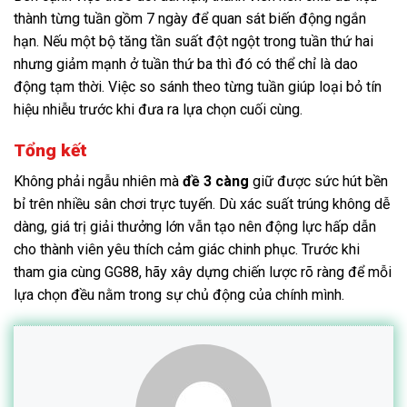
thành từng tuần gồm 7 ngày để quan sát biến động ngắn
hạn. Nếu một bộ tăng tần suất đột ngột trong tuần thứ hai
nhưng giảm mạnh ở tuần thứ ba thì đó có thể chỉ là dao
động tạm thời. Việc so sánh theo từng tuần giúp loại bỏ tín
hiệu nhiễu trước khi đưa ra lựa chọn cuối cùng.
Tổng kết
Không phải ngẫu nhiên mà
đề
3
càng
giữ được sức hút bền
bỉ trên nhiều sân chơi trực tuyến. Dù xác suất trúng không dễ
dàng, giá trị giải thưởng lớn vẫn tạo nên động lực hấp dẫn
cho thành viên yêu thích cảm giác chinh phục. Trước khi
tham gia cùng GG88, hãy xây dựng chiến lược rõ ràng để mỗi
lựa chọn đều nằm trong sự chủ động của chính mình.