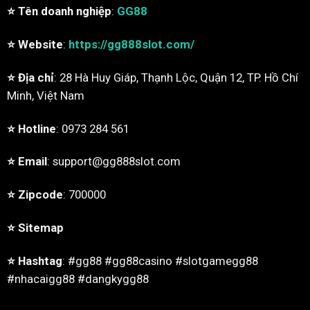
⭐️ Tên doanh nghiệp
:
GG88
⭐️ Website
:
https://gg888slot.com/
⭐️ Địa chỉ
: 28 Hà Huy Giáp, Thạnh Lộc, Quận 12, TP. Hồ Chí
Minh, Việt Nam
⭐️ Hotline
: 0973 284 561
⭐️ Email
:
support@gg888slot.com
⭐️ Zipcode
: 700000
⭐️
Sitemap
⭐️ Hashtag
: #gg88 #gg88casino #slotgamegg88
#nhacaigg88 #dangkygg88