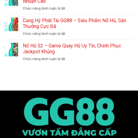
Nhuận Cao
2026
–
Tiêu
ở
Chức năng bình luận bị tắt
Game
Diệt
Tool
Săn
Thủy
Hack
Cung Hỷ Phát Tài GG88 – Siêu Phẩm Nổ Hũ, Săn
Cá
Quái
Bắn
Online
Thưởng Cực Đã
Cá
Hot
ở
Chức năng bình luận bị tắt
–
Nhất
Cung
Cách
Thị
Hỷ
Nổ Hũ 52 – Game Quay Hũ Uy Tín, Chinh Phục
Chơi
Trường
Phát
Thông
Jackpot Khủng
2026
Tài
Minh,
ở
Chức năng bình luận bị tắt
GG88
Lợi
Nổ
–
Nhuận
Hũ
Siêu
Cao
52
Phẩm
–
Nổ
Game
Hũ,
Quay
Săn
Hũ
Thưởng
Uy
Cực
Tín,
Đã
Chinh
Phục
Jackpot
Khủng