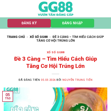
Chuyển
đến
nội
dung
ĐĂNG KÝ
ĐĂNG NHẬP
TRANG CHỦ
»
XỔ SỐ GG88
»
ĐỀ 3 CÀNG – TÌM HIỂU CÁCH GIÚP
TĂNG CƠ HỘI TRÚNG LỚN
XỔ SỐ GG88
Đề 3 Càng – Tìm Hiểu Cách Giúp
Tăng Cơ Hội Trúng Lớn
ĐÃ ĐĂNG TRÊN
05.03.2026
BỞI
NGUYỄN TRUNG TIẾN
05
Th3