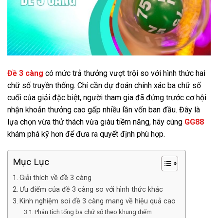
Đề 3 càng
có mức trả thưởng vượt trội so với hình thức hai
chữ số truyền thống. Chỉ cần dự đoán chính xác ba chữ số
cuối của giải đặc biệt, người tham gia đã đứng trước cơ hội
nhận khoản thưởng cao gấp nhiều lần vốn ban đầu. Đây là
lựa chọn vừa thử thách vừa giàu tiềm năng, hãy cùng
GG88
khám phá kỹ hơn để đưa ra quyết định phù hợp.
Mục Lục
Giải thích về đề 3 càng
Ưu điểm của đề 3 càng so với hình thức khác
Kinh nghiệm soi đề 3 càng mang về hiệu quả cao
Phân tích tổng ba chữ số theo khung điểm