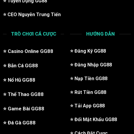
⭐️
Tuyển Dụng GG88
⭐️
CEO Nguyễn Trung Tiến
TRÒ CHƠI CÁ CƯỢC
HƯỚNG DẪN
⭐️
Casino Online GG88
⭐️
Đăng Ký GG88
⭐️
Đăng Nhập GG88
⭐️
Bắn Cá GG88
⭐️
Nạp Tiền GG88
⭐️
Nổ Hũ GG88
⭐️
Rút Tiền GG88
⭐️
Thể Thao GG88
⭐️
Tải App GG88
⭐️
Game Bài GG88
⭐️
Đổi Mật Khẩu GG88
⭐️
Đá Gà GG88
⭐️
Cách Đặt Cược