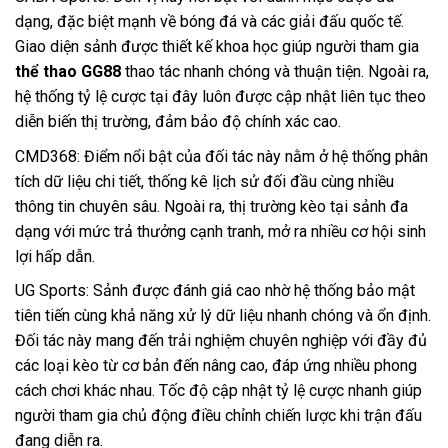
dạng, đặc biệt mạnh về bóng đá và các giải đấu quốc tế.
Giao diện sảnh được thiết kế khoa học giúp người tham gia
thể thao GG88
thao tác nhanh chóng và thuận tiện. Ngoài ra,
hệ thống tỷ lệ cược tại đây luôn được cập nhật liên tục theo
diễn biến thị trường, đảm bảo độ chính xác cao.
CMD368: Điểm nổi bật của đối tác này nằm ở hệ thống phân
tích dữ liệu chi tiết, thống kê lịch sử đối đầu cùng nhiều
thông tin chuyên sâu. Ngoài ra, thị trường kèo tại sảnh đa
dạng với mức trả thưởng cạnh tranh, mở ra nhiều cơ hội sinh
lợi hấp dẫn.
UG Sports: Sảnh được đánh giá cao nhờ hệ thống bảo mật
tiên tiến cùng khả năng xử lý dữ liệu nhanh chóng và ổn định.
Đối tác này mang đến trải nghiệm chuyên nghiệp với đầy đủ
các loại kèo từ cơ bản đến nâng cao, đáp ứng nhiều phong
cách chơi khác nhau. Tốc độ cập nhật tỷ lệ cược nhanh giúp
người tham gia chủ động điều chỉnh chiến lược khi trận đấu
đang diễn ra.