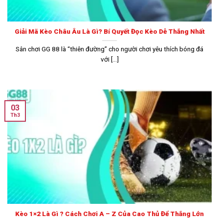
Giải Mã Kèo Châu Âu Là Gì? Bí Quyết Đọc Kèo Dễ Thắng Nhất
Sân chơi GG 88 là “thiên đường” cho người chơi yêu thích bóng đá
với [...]
03
Th3
Kèo 1×2 Là Gì ? Cách Chơi A – Z Của Cao Thủ Để Thắng Lớn