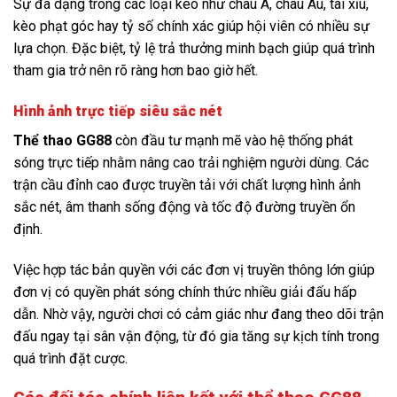
Sự đa dạng trong các loại kèo như châu Á, châu Âu, tài xỉu,
kèo phạt góc hay tỷ số chính xác giúp hội viên có nhiều sự
lựa chọn. Đặc biệt, tỷ lệ trả thưởng minh bạch giúp quá trình
tham gia trở nên rõ ràng hơn bao giờ hết.
Hình ảnh trực tiếp siêu sắc nét
Thể thao GG88
còn đầu tư mạnh mẽ vào hệ thống phát
sóng trực tiếp nhằm nâng cao trải nghiệm người dùng. Các
trận cầu đỉnh cao được truyền tải với chất lượng hình ảnh
sắc nét, âm thanh sống động và tốc độ đường truyền ổn
định.
Việc hợp tác bản quyền với các đơn vị truyền thông lớn giúp
đơn vị có quyền phát sóng chính thức nhiều giải đấu hấp
dẫn. Nhờ vậy, người chơi có cảm giác như đang theo dõi trận
đấu ngay tại sân vận động, từ đó gia tăng sự kịch tính trong
quá trình đặt cược.