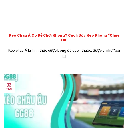
Kèo Châu Á Có Dễ Chơi Không? Cách Đọc Kèo Không “Cháy
Túi”
Kèo châu Á là hình thức cược bóng đá quen thuộc, được ví như “bài
[...]
03
Th3