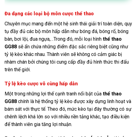
Đa dạng các loại bộ môn cược thể thao
Chuyên mục mang đến một hệ sinh thái giải trí toàn diện, quy
tụ đầy đủ các bộ môn hấp dẫn như bóng đá, bóng rổ, bóng
bàn, bơi lội, đua ngựa,…Trong đó, mỗi loại hình
thể thao
GG88
sẽ ẩn chứa những điểm đặc sắc riêng biệt cũng như
tỷ lệ kèo khác nhau. Thành viên sẽ không có cảm giác bị
nhàm chán bởi chúng tôi cung cấp đầy đủ hình thức thi đấu
trên thế giới.
Tỷ lệ kèo cược vô cùng hấp dẫn
Một trong những lợi thế cạnh tranh nổi bật của
thể thao
GG88
chính là hệ thống tỷ lệ kèo được xây dựng linh hoạt và
bám sát với thực tế. Theo đó, mức kèo tại đây thường có sự
chênh lệch khá lớn so với nhiều nền tảng khác, tạo điều kiện
để thành viên gia tăng lợi nhuận.