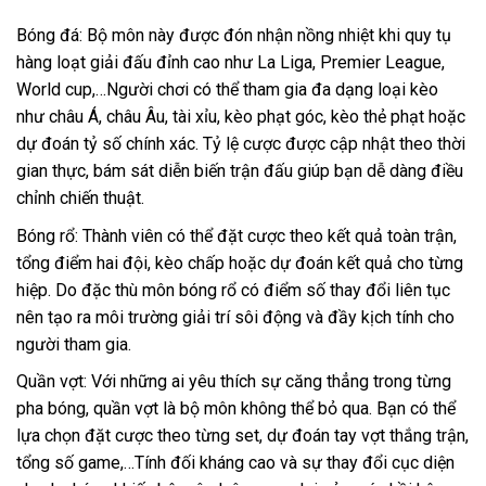
Bóng đá: Bộ môn này được đón nhận nồng nhiệt khi quy tụ
hàng loạt giải đấu đỉnh cao như La Liga, Premier League,
World cup,…Người chơi có thể tham gia đa dạng loại kèo
như châu Á, châu Âu, tài xỉu, kèo phạt góc, kèo thẻ phạt hoặc
dự đoán tỷ số chính xác. Tỷ lệ cược được cập nhật theo thời
gian thực, bám sát diễn biến trận đấu giúp bạn dễ dàng điều
chỉnh chiến thuật.
Bóng rổ: Thành viên có thể đặt cược theo kết quả toàn trận,
tổng điểm hai đội, kèo chấp hoặc dự đoán kết quả cho từng
hiệp. Do đặc thù môn bóng rổ có điểm số thay đổi liên tục
nên tạo ra môi trường giải trí sôi động và đầy kịch tính cho
người tham gia.
Quần vợt: Với những ai yêu thích sự căng thẳng trong từng
pha bóng, quần vợt là bộ môn không thể bỏ qua. Bạn có thể
lựa chọn đặt cược theo từng set, dự đoán tay vợt thắng trận,
tổng số game,…Tính đối kháng cao và sự thay đổi cục diện