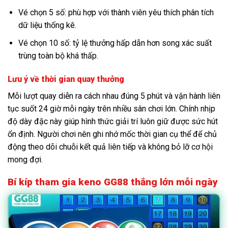
Vé chọn 5 số: phù hợp với thành viên yêu thích phân tích
dữ liệu thống kê.
Vé chọn 10 số: tỷ lệ thưởng hấp dẫn hơn song xác suất
trùng toàn bộ khá thấp.
Lưu ý về thời gian quay thưởng
Mỗi lượt quay diễn ra cách nhau đúng 5 phút và vận hành liên
tục suốt 24 giờ mỗi ngày trên nhiều sân chơi lớn. Chính nhịp
độ dày đặc này giúp hình thức giải trí luôn giữ được sức hút
ổn định. Người chơi nên ghi nhớ mốc thời gian cụ thể để chủ
động theo dõi chuỗi kết quả liên tiếp và không bỏ lỡ cơ hội
mong đợi.
Bí kíp tham gia keno GG88 thắng lớn mỗi ngày