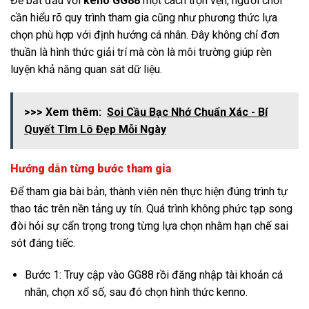
Để bắt đầu với
keno
GG88
một cách trọn vẹn, người chơi
cần hiểu rõ quy trình tham gia cũng như phương thức lựa
chọn phù hợp với định hướng cá nhân. Đây không chỉ đơn
thuần là hình thức giải trí mà còn là môi trường giúp rèn
luyện khả năng quan sát dữ liệu.
>>> Xem thêm:
Soi Cầu Bạc Nhớ Chuẩn Xác - Bí
Quyết Tìm Lô Đẹp Mỗi Ngày
Hướng dẫn từng bước tham gia
Để tham gia bài bản, thành viên nên thực hiện đúng trình tự
thao tác trên nền tảng uy tín. Quá trình không phức tạp song
đòi hỏi sự cẩn trọng trong từng lựa chọn nhằm hạn chế sai
sót đáng tiếc.
Bước 1: Truy cập vào GG88 rồi đăng nhập tài khoản cá
nhân, chọn xổ số, sau đó chọn hình thức kenno.