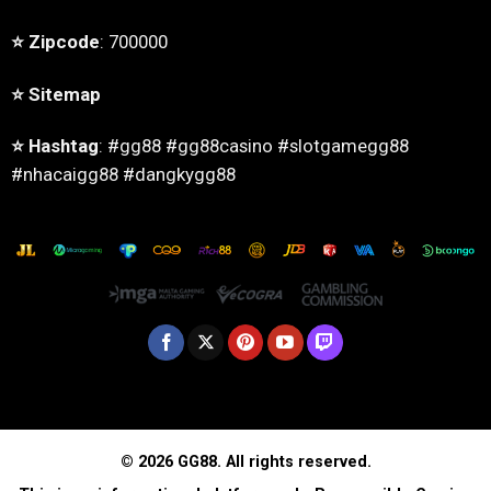
⭐️ Zipcode
: 700000
⭐️
Sitemap
⭐️ Hashtag
: #gg88 #gg88casino #slotgamegg88
#nhacaigg88 #dangkygg88
© 2026 GG88. All rights reserved.