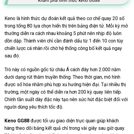
Khám phá hình thức keno GG88
Keno là hình thức dự đoán kết quả theo cơ chế quay 20 số
trong tổng 80 lựa chọn hiển thị trên bảng điện tử. Mỗi kỳ mở
thưởng diễn ra cách nhau khoảng 5 phút nên nhịp độ luôn
dồn dập. Thành viên chỉ cần đánh dấu từ 1 đến 10 con tùy
chiến lược cá nhân rồi chờ hệ thống công bố kết quả ngay
sau đó.
Trò này có nguồn gốc từ châu Á cách đây hơn 2.000 năm
dưới dạng rút thăm truyền thống. Theo thời gian, mô hình
được số hóa nhằm phù hợp xu hướng hiện đại. Tại nhiều thị
trường, một ngày có thể diễn ra hơn 200 kỳ quay liên tiếp.
Chính tần suất dày đặc này tạo nên sức hút đặc biệt đối với
người dùng yêu thích tốc độ.
Keno
GG88
được tối ưu giao diện trực quan giúp khách
hàng theo dõi bảng kết quả chỉ trong vài giây sau giờ quay.