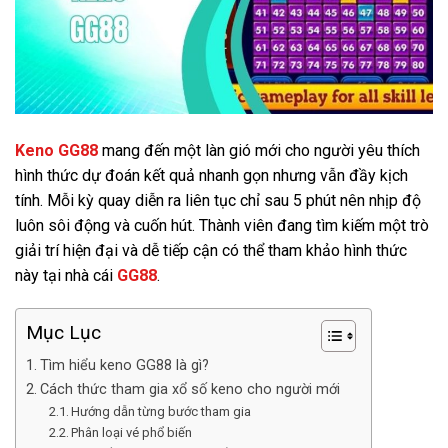
Keno GG88
mang đến một làn gió mới cho người yêu thích
hình thức dự đoán kết quả nhanh gọn nhưng vẫn đầy kịch
tính. Mỗi kỳ quay diễn ra liên tục chỉ sau 5 phút nên nhịp độ
luôn sôi động và cuốn hút. Thành viên đang tìm kiếm một trò
giải trí hiện đại và dễ tiếp cận có thể tham khảo hình thức
này tại nhà cái
GG88
.
Mục Lục
Tìm hiểu keno GG88 là gì?
Cách thức tham gia xổ số keno cho người mới
Hướng dẫn từng bước tham gia
Phân loại vé phổ biến