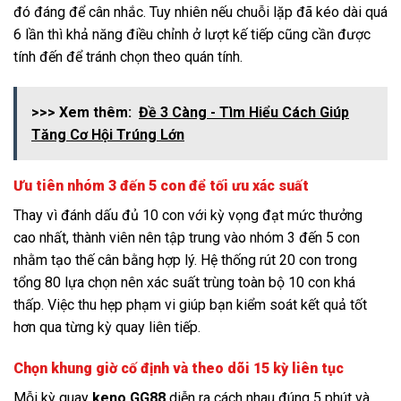
đó đáng để cân nhắc. Tuy nhiên nếu chuỗi lặp đã kéo dài quá
6 lần thì khả năng điều chỉnh ở lượt kế tiếp cũng cần được
tính đến để tránh chọn theo quán tính.
>>> Xem thêm:
Đề 3 Càng - Tìm Hiểu Cách Giúp
Tăng Cơ Hội Trúng Lớn
Ưu tiên nhóm 3 đến 5 con để tối ưu xác suất
Thay vì đánh dấu đủ 10 con với kỳ vọng đạt mức thưởng
cao nhất, thành viên nên tập trung vào nhóm 3 đến 5 con
nhằm tạo thế cân bằng hợp lý. Hệ thống rút 20 con trong
tổng 80 lựa chọn nên xác suất trùng toàn bộ 10 con khá
thấp. Việc thu hẹp phạm vi giúp bạn kiểm soát kết quả tốt
hơn qua từng kỳ quay liên tiếp.
Chọn khung giờ cố định và theo dõi 15 kỳ liên tục
Mỗi kỳ quay
keno
GG88
diễn ra cách nhau đúng 5 phút và