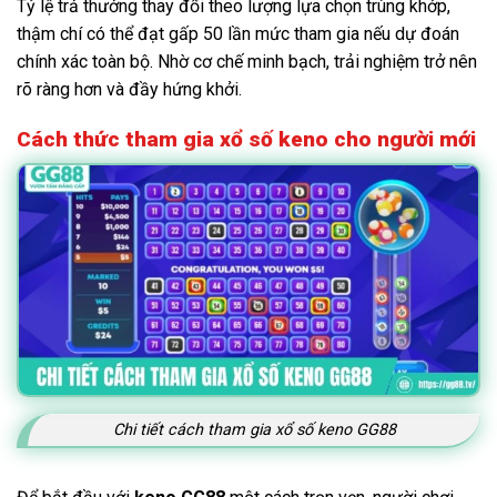
Tỷ lệ trả thưởng thay đổi theo lượng lựa chọn trùng khớp,
thậm chí có thể đạt gấp 50 lần mức tham gia nếu dự đoán
chính xác toàn bộ. Nhờ cơ chế minh bạch, trải nghiệm trở nên
rõ ràng hơn và đầy hứng khởi.
Cách thức tham gia xổ số keno cho người mới
Chi tiết cách tham gia xổ số keno GG88