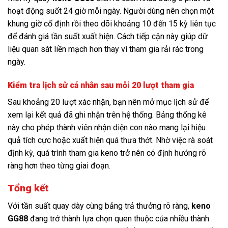
hoạt động suốt 24 giờ mỗi ngày. Người dùng nên chọn một
khung giờ cố định rồi theo dõi khoảng 10 đến 15 kỳ liên tục
để đánh giá tần suất xuất hiện. Cách tiếp cận này giúp dữ
liệu quan sát liền mạch hơn thay vì tham gia rải rác trong
ngày.
Kiểm tra lịch sử cá nhân sau mỗi 20 lượt tham gia
Sau khoảng 20 lượt xác nhận, bạn nên mở mục lịch sử để
xem lại kết quả đã ghi nhận trên hệ thống. Bảng thống kê
này cho phép thành viên nhận diện con nào mang lại hiệu
quả tích cực hoặc xuất hiện quá thưa thớt. Nhờ việc rà soát
định kỳ, quá trình tham gia keno trở nên có định hướng rõ
ràng hơn theo từng giai đoạn.
Tổng kết
Với tần suất quay dày cùng bảng trả thưởng rõ ràng,
keno
GG88
đang trở thành lựa chọn quen thuộc của nhiều thành