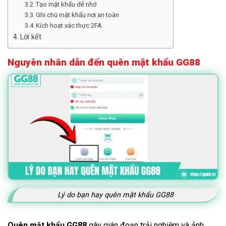
Tạo mật khẩu dễ nhớ
Ghi chú mật khẩu nơi an toàn
Kích hoạt xác thực 2FA
Lời kết
Nguyên nhân dẫn đến quên mật khẩu GG88
Lý do bạn hay quên mật khẩu GG88
Quên mật khẩu GG88
gây gián đoạn trải nghiệm và ảnh