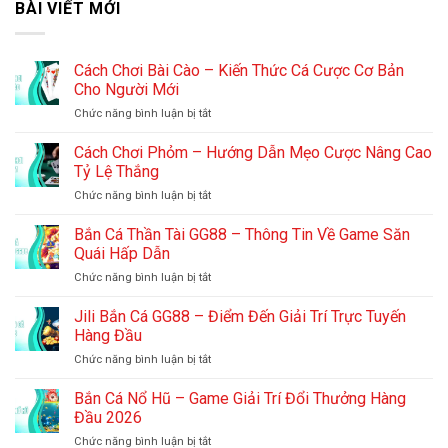
BÀI VIẾT MỚI
Cách Chơi Bài Cào – Kiến Thức Cá Cược Cơ Bản
Cho Người Mới
ở
Chức năng bình luận bị tắt
Cách
Chơi
Cách Chơi Phỏm – Hướng Dẫn Mẹo Cược Nâng Cao
Bài
Tỷ Lệ Thắng
Cào
ở
Chức năng bình luận bị tắt
–
Cách
Kiến
Chơi
Bắn Cá Thần Tài GG88 – Thông Tin Về Game Săn
Thức
Phỏm
Cá
Quái Hấp Dẫn
–
Cược
ở
Chức năng bình luận bị tắt
Hướng
Cơ
Bắn
Dẫn
Bản
Cá
Jili Bắn Cá GG88 – Điểm Đến Giải Trí Trực Tuyến
Mẹo
Cho
Thần
Cược
Hàng Đầu
Người
Tài
Nâng
Mới
ở
Chức năng bình luận bị tắt
GG88
Cao
Jili
–
Tỷ
Bắn
Bắn Cá Nổ Hũ – Game Giải Trí Đổi Thưởng Hàng
Thông
Lệ
Cá
Tin
Đầu 2026
Thắng
GG88
Về
ở
Chức năng bình luận bị tắt
–
Game