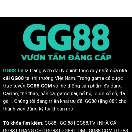
52
Phẩm
–
Nổ
Game
Hũ,
Quay
Săn
Hũ
Thưởng
Uy
Cực
Tín,
Đã
Chinh
Phục
Jackpot
Khủng
GG88 TV
là trang web đại lý chính thức duy nhất của
nhà
cái GG88
tại thị trường Việt Nam. Trang game cá cược
trực tuyến
GG88.COM
với hệ thống sản phẩm đa dạng:
Casino, thể thao, bắn cá, game bài, nổ hũ, lô đề xổ số, đá
gà,... Chúng tôi đang triển khai ưu đãi GG88 tặng 88K cho
thành viên đăng ký tài khoản mới.
Từ khóa tìm kiếm
: GG88 | GG 88 | GG88.TV | NHÀ CÁI
GG88 | TRANG CHỦ GG88 | GG88 COM | GG88.COM | GG88