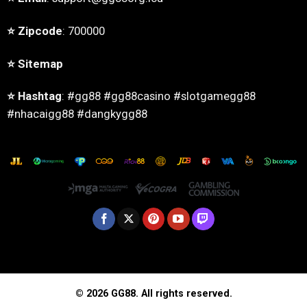
⭐️ Zipcode
: 700000
⭐️
Sitemap
⭐️ Hashtag
: #gg88 #gg88casino #slotgamegg88
#nhacaigg88 #dangkygg88
© 2026 GG88. All rights reserved.