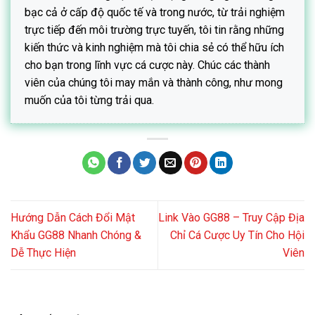
bạc cả ở cấp độ quốc tế và trong nước, từ trải nghiệm
trực tiếp đến môi trường trực tuyến, tôi tin rằng những
kiến thức và kinh nghiệm mà tôi chia sẻ có thể hữu ích
cho bạn trong lĩnh vực cá cược này. Chúc các thành
viên của chúng tôi may mắn và thành công, như mong
muốn của tôi từng trải qua.
Hướng Dẫn Cách Đổi Mật
Link Vào GG88 – Truy Cập Địa
Khẩu GG88 Nhanh Chóng &
Chỉ Cá Cược Uy Tín Cho Hội
Dễ Thực Hiện
Viên