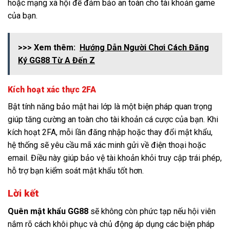
hoặc mạng xã hội để đảm bảo an toàn cho tài khoản game
của bạn.
>>> Xem thêm:
Hướng Dẫn Người Chơi Cách Đăng
Ký GG88 Từ A Đến Z
Kích hoạt xác thực 2FA
Bật tính năng bảo mật hai lớp là một biện pháp quan trọng
giúp tăng cường an toàn cho tài khoản cá cược của bạn. Khi
kích hoạt 2FA, mỗi lần đăng nhập hoặc thay đổi mật khẩu,
hệ thống sẽ yêu cầu mã xác minh gửi về điện thoại hoặc
email. Điều này giúp bảo vệ tài khoản khỏi truy cập trái phép,
hỗ trợ bạn kiểm soát mật khẩu tốt hơn.
Lời kết
Quên mật khẩu GG88
sẽ không còn phức tạp nếu hội viên
nắm rõ cách khôi phục và chủ động áp dụng các biện pháp