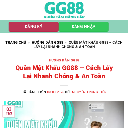
Chuyển
đến
nội
dung
ĐĂNG KÝ
ĐĂNG NHẬP
TRANG CHỦ
»
HƯỚNG DẪN GG88
»
QUÊN MẬT KHẨU GG88 – CÁCH
LẤY LẠI NHANH CHÓNG & AN TOÀN
HƯỚNG DẪN GG88
Quên Mật Khẩu GG88 – Cách Lấy
Lại Nhanh Chóng & An Toàn
ĐÃ ĐĂNG TRÊN
03.03.2026
BỞI
NGUYỄN TRUNG TIẾN
03
Th3