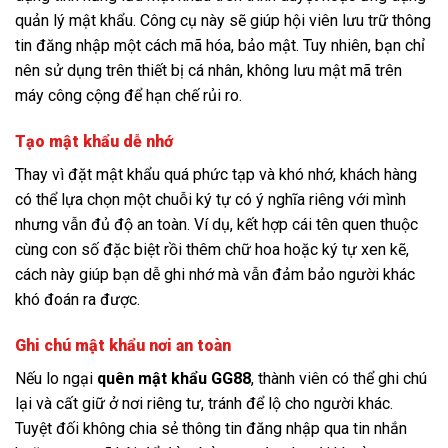
quản lý mật khẩu. Công cụ này sẽ giúp hội viên lưu trữ thông
tin đăng nhập một cách mã hóa, bảo mật. Tuy nhiên, bạn chỉ
nên sử dụng trên thiết bị cá nhân, không lưu mật mã trên
máy công cộng để hạn chế rủi ro.
Tạo mật khẩu dễ nhớ
Thay vì đặt mật khẩu quá phức tạp và khó nhớ, khách hàng
có thể lựa chọn một chuỗi ký tự có ý nghĩa riêng với mình
nhưng vẫn đủ độ an toàn. Ví dụ, kết hợp cái tên quen thuộc
cùng con số đặc biệt rồi thêm chữ hoa hoặc ký tự xen kẽ,
cách này giúp bạn dễ ghi nhớ mà vẫn đảm bảo người khác
khó đoán ra được.
Ghi chú mật khẩu nơi an toàn
Nếu lo ngại
quên mật khẩu GG88
, thành viên có thể ghi chú
lại và cất giữ ở nơi riêng tư, tránh để lộ cho người khác.
Tuyệt đối không chia sẻ thông tin đăng nhập qua tin nhắn