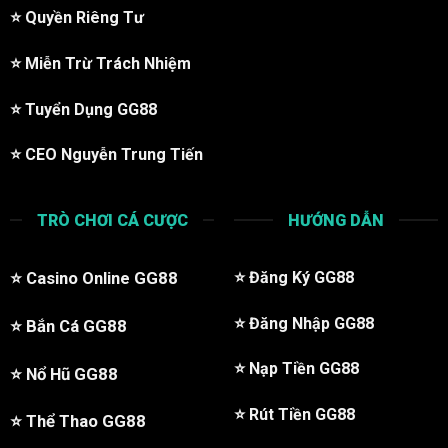
⭐️
Quyền Riêng Tư
⭐️
Miễn Trừ Trách Nhiệm
⭐️
Tuyển Dụng GG88
⭐️
CEO Nguyễn Trung Tiến
TRÒ CHƠI CÁ CƯỢC
HƯỚNG DẪN
⭐️
Casino Online GG88
⭐️
Đăng Ký GG88
⭐️
Đăng Nhập GG88
⭐️
Bắn Cá GG88
⭐️
Nạp Tiền GG88
⭐️
Nổ Hũ GG88
⭐️
Rút Tiền GG88
⭐️
Thể Thao GG88