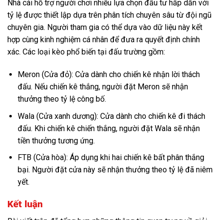
Nhà cái hỗ trợ người chơi nhiều lựa chọn đầu tư hấp dẫn với
tỷ lệ được thiết lập dựa trên phân tích chuyên sâu từ đội ngũ
chuyên gia. Người tham gia có thể dựa vào dữ liệu này kết
hợp cùng kinh nghiệm cá nhân để đưa ra quyết định chính
xác. Các loại kèo phổ biến tại đấu trường gồm:
Meron (Cửa đỏ): Cửa dành cho chiến kê nhận lời thách
đấu. Nếu chiến kê thắng, người đặt Meron sẽ nhận
thưởng theo tỷ lệ công bố.
Wala (Cửa xanh dương): Cửa dành cho chiến kê đi thách
đấu. Khi chiến kê chiến thắng, người đặt Wala sẽ nhận
tiền thưởng tương ứng.
FTB (Cửa hòa): Áp dụng khi hai chiến kê bất phân thắng
bại. Người đặt cửa này sẽ nhận thưởng theo tỷ lệ đã niêm
yết.
Kết luận