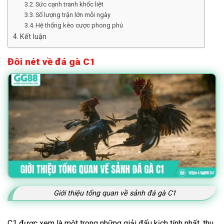
Sức cạnh tranh khốc liệt
Số lượng trận lớn mỗi ngày
Hệ thống kèo cược phong phú
Kết luận
Đôi nét về đá gà C1
Giới thiệu tổng quan về sảnh đá gà C1
C1 được xem là một trong những giải đấu kịch tính nhất, thu