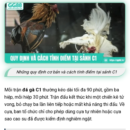
Những quy định cơ bản và cách tính điểm tại sảnh C1
Mỗi trận
đá gà C1
thường kéo dài tối đa 90 phút, gồm ba
hiệp, mỗi hiệp 30 phút. Trận đấu kết thúc khi một chiến kê tử
vong, bỏ chạy ba lần liên tiếp hoặc mất khả năng thi đấu. Về
cựa, ban tổ chức chỉ cho phép dùng cựa tự nhiên hoặc cựa
sao cao su đã được kiểm định nghiêm ngặt.