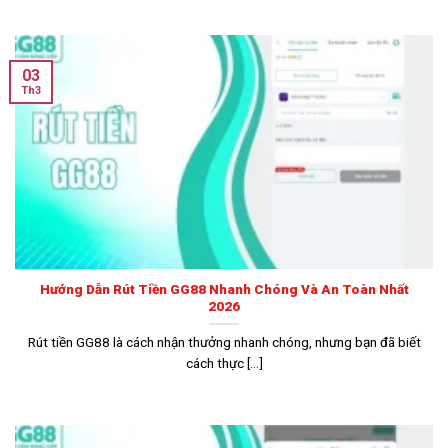
03
Th3
Hướng Dẫn Rút Tiền GG88 Nhanh Chóng Và An Toàn Nhất
2026
Rút tiền GG88 là cách nhận thưởng nhanh chóng, nhưng bạn đã biết
cách thực [...]