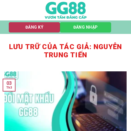
Chuyển
đến
nội
dung
ĐĂNG KÝ
ĐĂNG NHẬP
LƯU TRỮ CỦA TÁC GIẢ:
NGUYỄN
TRUNG TIẾN
03
Th3