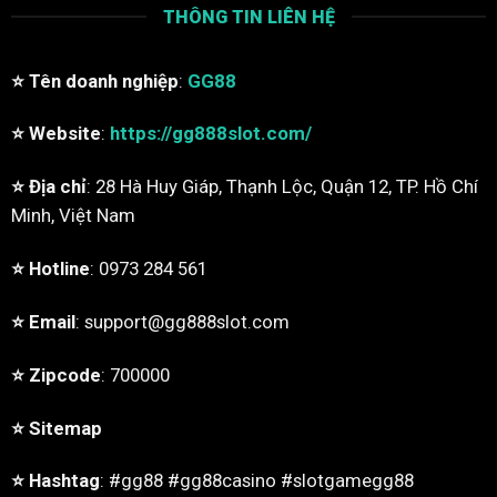
THÔNG TIN LIÊN HỆ
⭐️ Tên doanh nghiệp
:
GG88
⭐️ Website
:
https://gg888slot.com/
⭐️ Địa chỉ
: 28 Hà Huy Giáp, Thạnh Lộc, Quận 12, TP. Hồ Chí
Minh, Việt Nam
⭐️ Hotline
: 0973 284 561
⭐️ Email
:
support@gg888slot.com
⭐️ Zipcode
: 700000
⭐️
Sitemap
⭐️ Hashtag
: #gg88 #gg88casino #slotgamegg88