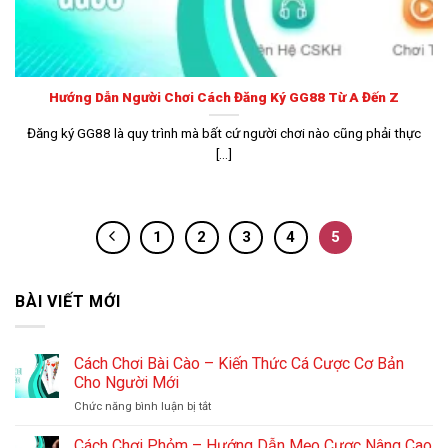
Hướng Dẫn Người Chơi Cách Đăng Ký GG88 Từ A Đến Z
Đăng ký GG88 là quy trình mà bất cứ người chơi nào cũng phải thực
[...]
1
2
3
4
5
BÀI VIẾT MỚI
Cách Chơi Bài Cào – Kiến Thức Cá Cược Cơ Bản
Cho Người Mới
ở
Chức năng bình luận bị tắt
Cách
Chơi
Cách Chơi Phỏm – Hướng Dẫn Mẹo Cược Nâng Cao