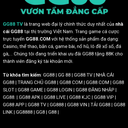
Jackpot
Khủng
GG88 TV
là trang web đại lý chính thức duy nhất của
nhà
cái GG88
tại thị trường Việt Nam. Trang game cá cược
trực tuyến
GG88.COM
với hệ thống sản phẩm đa dạng:
Casino, thể thao, bắn cá, game bài, nổ hũ, lô đề xổ số, đá
gà,... Chúng tôi đang triển khai ưu đãi GG88 tặng 88K cho
thành viên đăng ký tài khoản mới.
Từ khóa tìm kiếm
: GG88 | GG 88 | GG88.TV | NHÀ CÁI
GG88 | TRANG CHỦ GG88 | GG88 COM | GG88.COM | GG88
SLOT | GG88 GAME | GG88 LOGIN | GG88 ĐĂNG NHẬP |
GG88. | GG88 APK | GG88 LIVE | GG88 KJC | GG88 VIP |
GG88 APP | GG88 TV | GG888 | GG88 VIN | TẢI GG88 | GG88
LINK | GG8888 | GG8 | G88 |