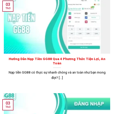
03
Th3
Hướng Dẫn Nạp Tiền GG88 Qua 4 Phương Thức Tiện Lợi, An
Toàn
Nạp tiền GG88 có thực sự nhanh chóng và an toàn như bạn mong
đợi? [...]
03
Th3