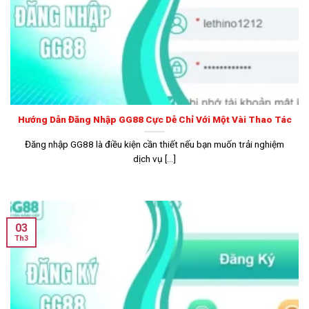
Hướng Dẫn Đăng Nhập GG88 Cực Dễ Chỉ Với Một Vài Thao Tác
Đăng nhập GG88 là điều kiện cần thiết nếu bạn muốn trải nghiệm
dịch vụ [...]
03
Th3